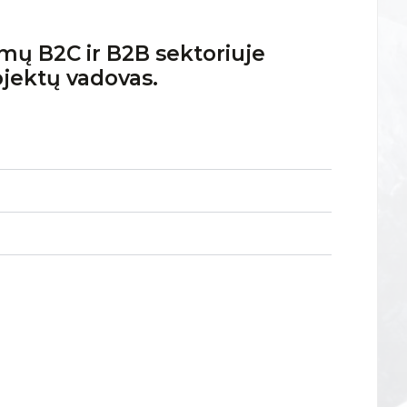
mų B2C ir B2B sektoriuje
ojektų vadovas.