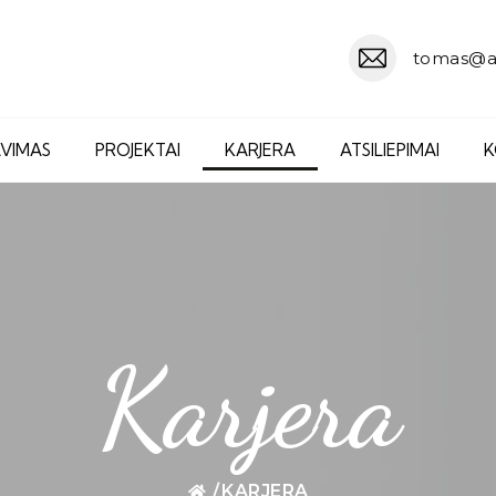
tomas@a
VIMAS
PROJEKTAI
KARJERA
ATSILIEPIMAI
K
Karjera
/
KARJERA