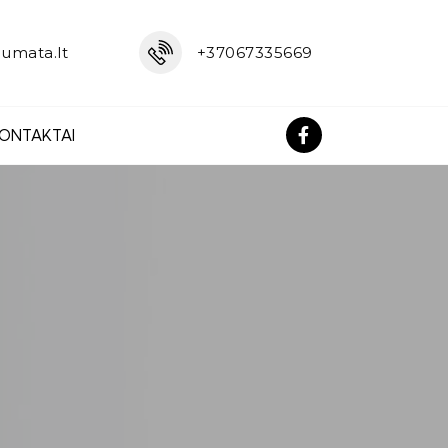
umata.lt
+37067335669
ONTAKTAI